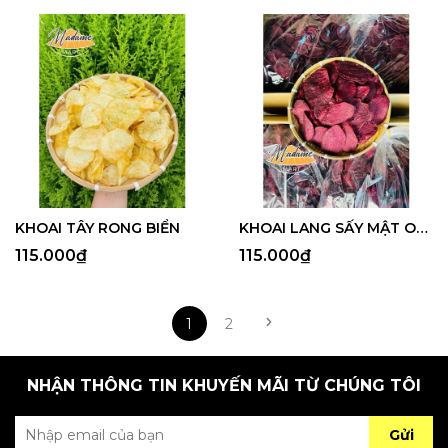
KHOAI TÂY RONG BIỂN
KHOAI LANG SẤY MẬT ONG
115.000₫
115.000₫
1
2
NHẬN THÔNG TIN KHUYẾN MÃI TỪ CHÚNG TÔI
Gửi