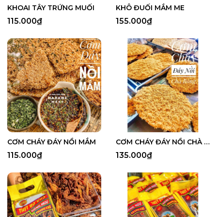
KHOAI TÂY TRỨNG MUỐI
KHÔ ĐUỐI MẮM ME
115.000₫
155.000₫
CƠM CHÁY ĐÁY NỒI MẮM
CƠM CHÁY ĐÁY NỒI CHÀ BÔNG
115.000₫
135.000₫