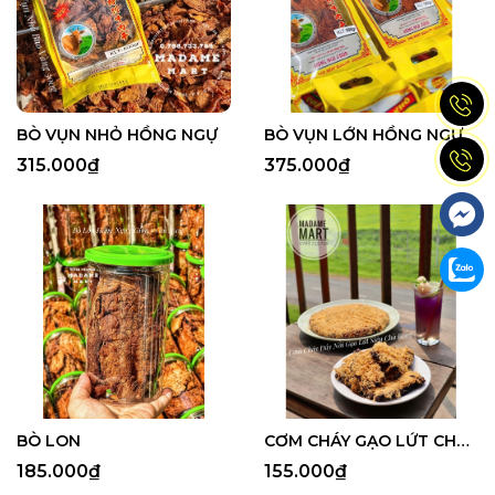
BÒ VỤN NHỎ HỒNG NGỰ
BÒ VỤN LỚN HỒNG NGỰ
315.000₫
375.000₫
BÒ LON
CƠM CHÁY GẠO LỨT CHÀ BÔNG ĐÁY NỒI 500G
185.000₫
155.000₫