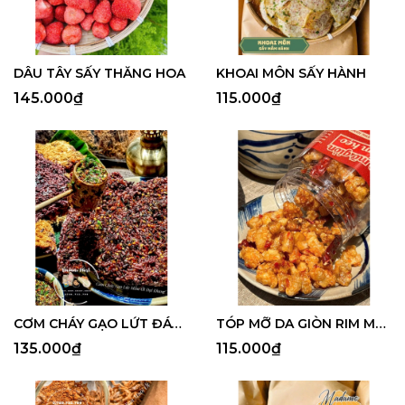
DÂU TÂY SẤY THĂNG HOA
KHOAI MÔN SẤY HÀNH
145.000₫
115.000₫
CƠM CHÁY GẠO LỨT ĐÁY NỒI MẮM ỚT
TÓP MỠ DA GIÒN RIM MẮM KẸO
135.000₫
115.000₫