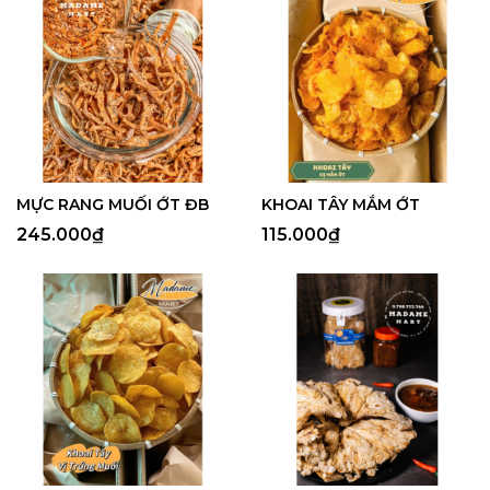
MỰC RANG MUỐI ỚT ĐB
KHOAI TÂY MẮM ỚT
245.000₫
115.000₫