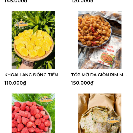
145.000₫
120.000₫
KHOAI LANG ĐỒNG TIỀN
TÓP MỠ DA GIÒN RIM MẮM KẸO (Túi 300G)
110.000₫
150.000₫