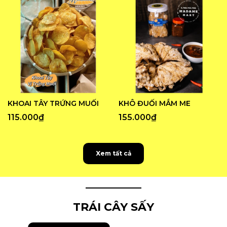
KHOAI TÂY TRỨNG MUỐI
KHÔ ĐUỐI MẮM ME
115.000₫
155.000₫
Xem tất cả
TRÁI CÂY SẤY