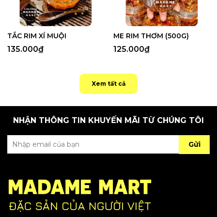
TẮC RIM XÍ MUỘI
ME RIM THƠM (500G)
135.000₫
125.000₫
Xem tất cả
NHẬN THÔNG TIN KHUYẾN MÃI TỪ CHÚNG TÔI
Gửi