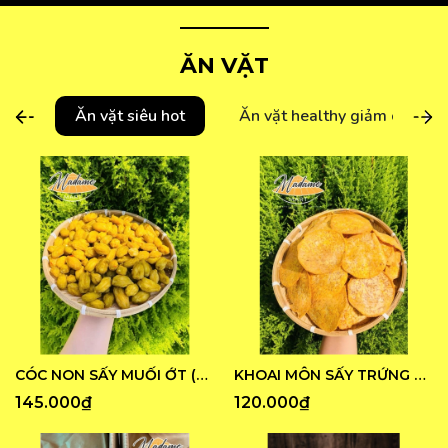
ĂN VẶT
Ăn vặt siêu hot
Ăn vặt healthy giảm cân
CÓC NON SẤY MUỐI ỚT (Hũ 500G)
KHOAI MÔN SẤY TRỨNG MUỐI
145.000₫
120.000₫