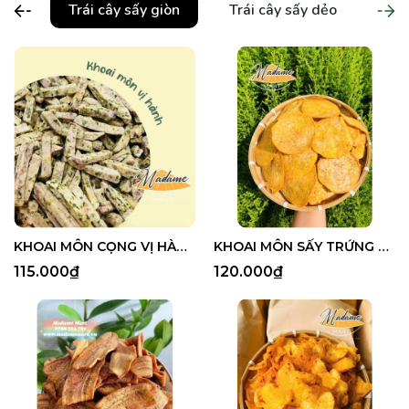
Trái cây sấy giòn
Trái cây sấy dẻo
Trá
KHOAI MÔN CỌNG VỊ HÀNH
KHOAI MÔN SẤY TRỨNG MUỐI
115.000₫
120.000₫