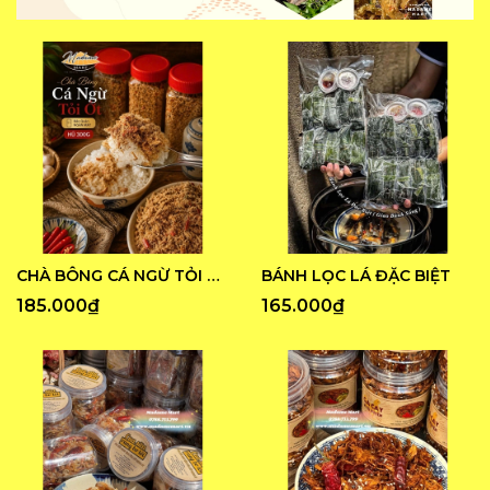
CHÀ BÔNG CÁ NGỪ TỎI ỚT
BÁNH LỌC LÁ ĐẶC BIỆT
185.000₫
165.000₫