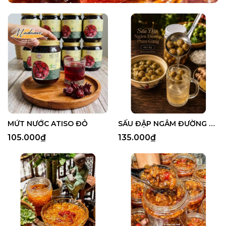
MỨT NƯỚC ATISO ĐỎ
SẤU ĐẬP NGÂM ĐƯỜNG PHÈN GỪNG
105.000₫
135.000₫