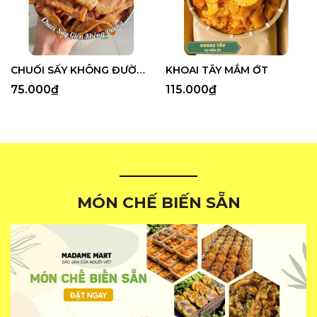
CHUỐI SẤY KHÔNG ĐƯỜNG
KHOAI TÂY MẮM ỚT
75.000₫
115.000₫
MÓN CHẾ BIẾN SẴN