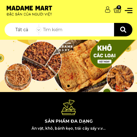
0
Tất cả
SẢN PHẨM ĐA DẠNG
Ăn vặt, khô, bánh kẹo, trái cây sấy v.v...