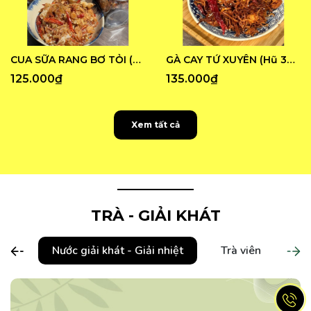
CUA SỮA RANG BƠ TỎI (Hũ 250G)
GÀ CAY TỨ XUYÊN (Hũ 300G)
125.000₫
135.000₫
Xem tất cả
TRÀ - GIẢI KHÁT
Nước giải khát - Giải nhiệt
Trà viên
Tr