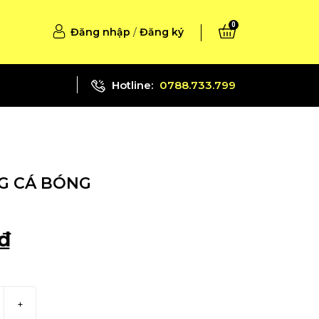
0
Đăng nhập
/
Đăng ký
Hotline:
0788.733.799
G CÁ BÓNG
₫
+