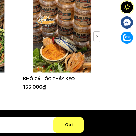
KHÔ CÁ LÓC CHÁY KẸO
CHÀ BÔNG 
155.000₫
195.000₫
Gửi