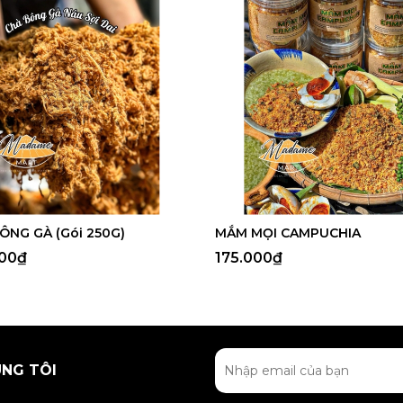
ÔNG GÀ (Gói 250G)
MẮM MỌI CAMPUCHIA
000₫
175.000₫
ÚNG TÔI