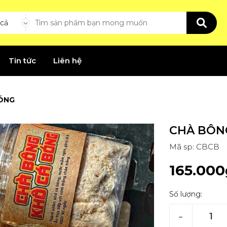
 cả
Tin tức
Liên hệ
ÓNG
CHÀ BÔN
Mã sp: CBCB
165.000
Số lượng:
–