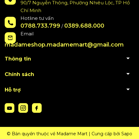
90/7 Nguyễn Thông, Phường Nhiêu Lộc, TP Hồ
Chí Minh
Hotline tư vấn
0788.733.799
0389.688.000
/
Email
madameshop.madamemart@gmail.com
Thông tin
Chính sách
Hỗ trợ
© Bản quyền thuộc về Madame Mart
|
Cung cấp bởi
Sapo