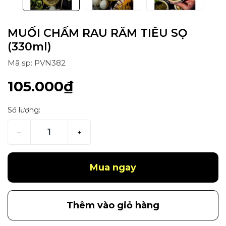
MUỐI CHẤM RAU RĂM TIÊU SỌ
(330ml)
Mã sp: PVN382
105.000₫
Số lượng:
–
+
Mua ngay
Thêm vào giỏ hàng