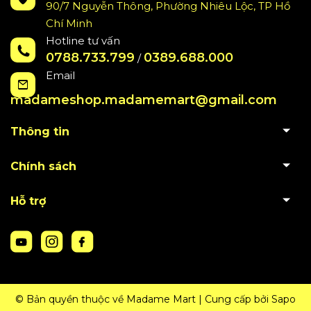
90/7 Nguyễn Thông, Phường Nhiêu Lộc, TP Hồ
Chí Minh
Hotline tư vấn
0788.733.799
0389.688.000
/
Email
madameshop.madamemart@gmail.com
Thông tin
Chính sách
Hỗ trợ
© Bản quyền thuộc về Madame Mart
|
Cung cấp bởi
Sapo