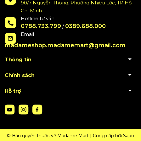
90/7 Nguyễn Thông, Phường Nhiêu Lộc, TP Hồ
Chí Minh
Hotline tư vấn
0788.733.799
0389.688.000
/
Email
madameshop.madamemart@gmail.com
Thông tin
Chính sách
Hỗ trợ
© Bản quyền thuộc về Madame Mart
|
Cung cấp bởi
Sapo