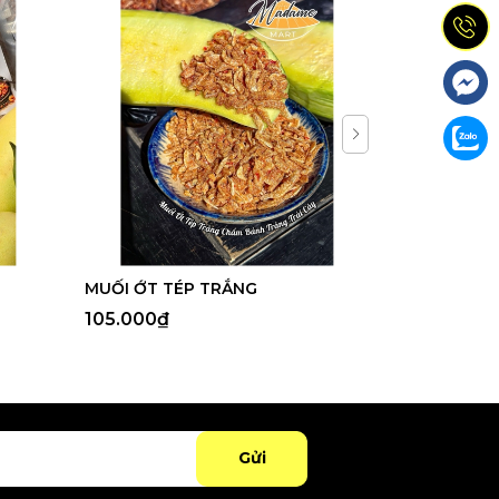
MUỐI ỚT TÉP TRẮNG
MUỐI TIÊU 
105.000₫
120.000₫
Gửi