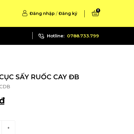
0
Đăng nhập
/
Đăng ký
Hotline:
0788.733.799
CỤC SẤY RUỐC CAY ĐB
RCDB
₫
+