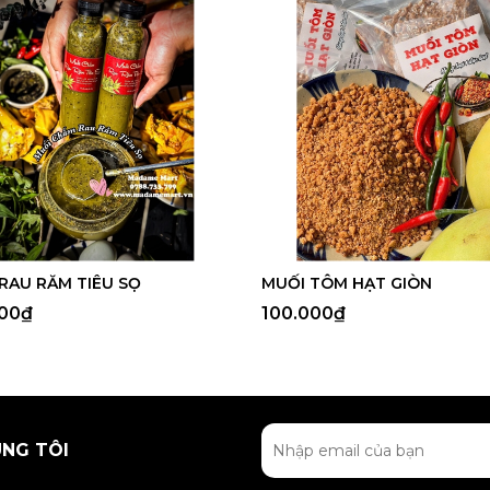
RAU RĂM TIÊU SỌ
MUỐI TÔM HẠT GIÒN
000₫
100.000₫
ÚNG TÔI