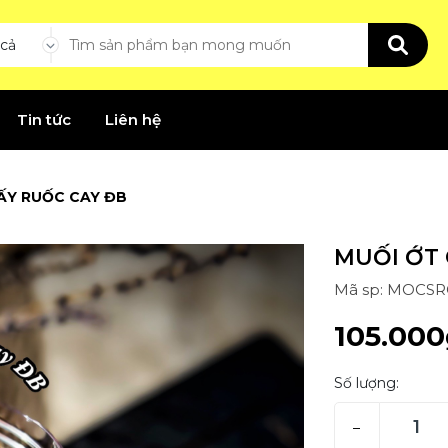
 cả
Tin tức
Liên hệ
ẤY RUỐC CAY ĐB
MUỐI ỚT 
Mã sp: MOCS
105.000
Số lượng:
–