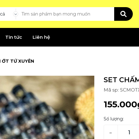
 cả
Tin tức
Liên hệ
 ỚT TỨ XUYÊN
SET CHẤ
Mã sp: SCMOT
155.000
Số lượng:
–