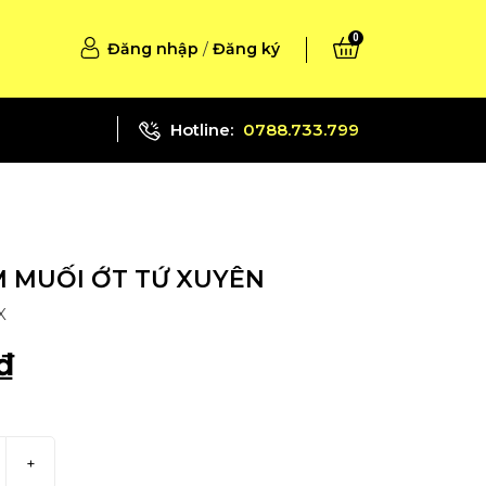
0
Đăng nhập
/
Đăng ký
Hotline:
0788.733.799
M MUỐI ỚT TỨ XUYÊN
X
₫
+