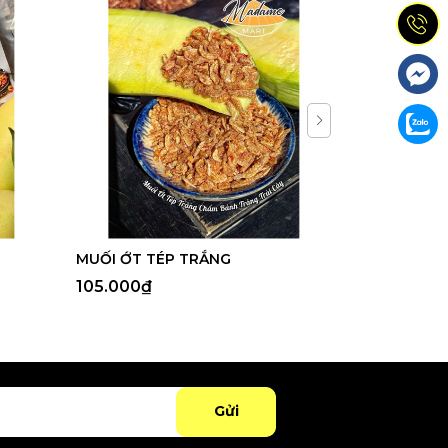
MUỐI ỚT TÉP TRẮNG
MUỐI TIÊU 
105.000₫
120.000₫
Gửi