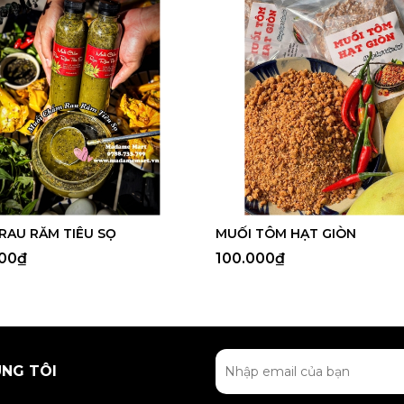
RAU RĂM TIÊU SỌ
MUỐI TÔM HẠT GIÒN
000₫
100.000₫
ÚNG TÔI